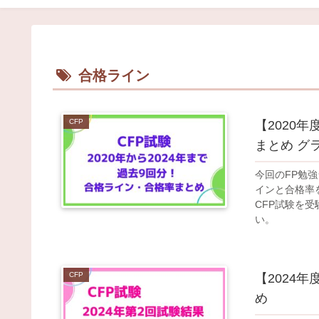
合格ライン
CFP
【2020
まとめ グ
今回のFP勉強
インと合格率
CFP試験を
い。
CFP
【2024
め