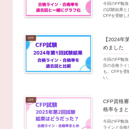
今回のFP勉強
の試験結果と
CFPを受験
CFP
【2024
めました
今回のFP勉強
目の合格ライ
も。CFPを
い。
CFP
CFP資格
格率をまと
今回のFP勉
ラインと合格