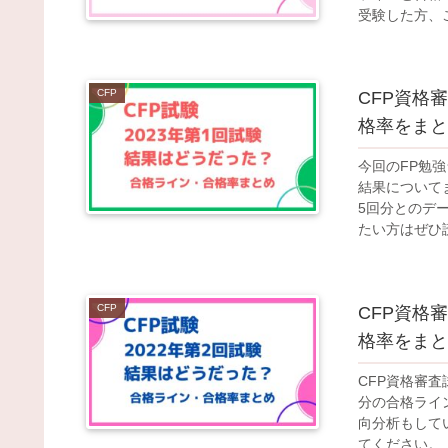
受験した方、
CFP
CFP資格
格率をまと
今回のFP勉強
結果について
5回分とのデ
たい方はぜひ
CFP
CFP資格
格率をまと
CFP資格審査
分の合格ライ
向分析もして
てください。