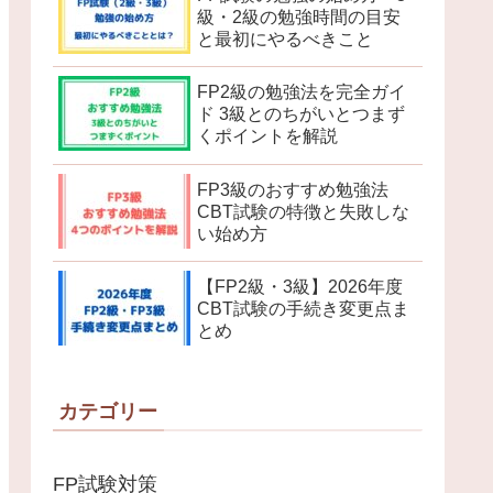
級・2級の勉強時間の目安
と最初にやるべきこと
FP2級の勉強法を完全ガイ
ド 3級とのちがいとつまず
くポイントを解説
FP3級のおすすめ勉強法
CBT試験の特徴と失敗しな
い始め方
【FP2級・3級】2026年度
CBT試験の手続き変更点ま
とめ
カテゴリー
FP試験対策