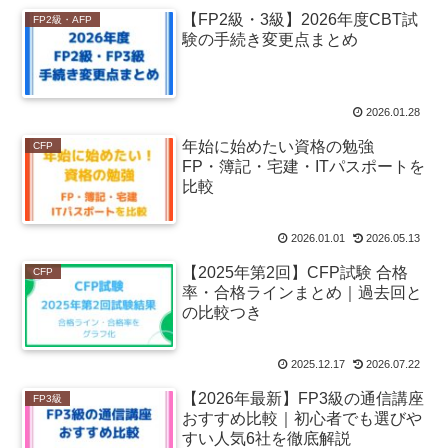
【FP2級・3級】2026年度CBT試
FP2級・AFP
験の手続き変更点まとめ
2026.01.28
年始に始めたい資格の勉強
CFP
FP・簿記・宅建・ITパスポートを
比較
2026.01.01
2026.05.13
【2025年第2回】CFP試験 合格
CFP
率・合格ラインまとめ｜過去回と
の比較つき
2025.12.17
2026.07.22
【2026年最新】FP3級の通信講座
FP3級
おすすめ比較｜初心者でも選びや
すい人気6社を徹底解説