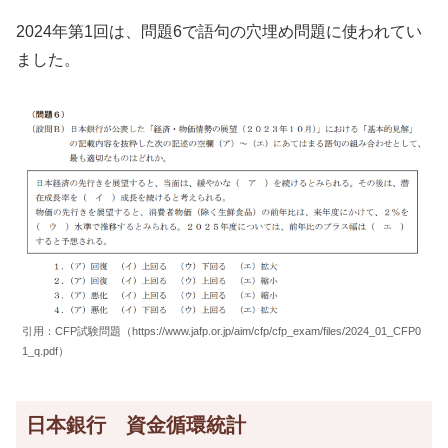
2024年第1回は、問題6で語句の穴埋め問題に使われてい
ました。
引用：CFP試験問題（https://www.jafp.or.jp/aim/cfp/cfp_exam/files/2024_01_CFP0
1_q.pdf）
日本銀行 資金循環統計