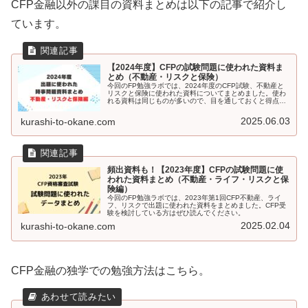
CFP金融以外の課目の資料まとめは以下の記事で紹介し
ています。
【2024年度】CFPの試験問題に使われた資料ま
とめ（不動産・リスクと保険）
今回のFP勉強ラボでは、2024年度のCFP試験、不動産と
リスクと保険に使われた資料についてまとめました。使わ
れる資料は同じものが多いので、目を通しておくと得点ア
ップにつながりますよ。ぜひ、記事を参考にしてくださ
い。
2025.06.03
kurashi-to-okane.com
頻出資料も！【2023年度】CFPの試験問題に使
われた資料まとめ（不動産・ライフ・リスクと保
険編）
今回のFP勉強ラボでは、2023年第1回CFP不動産、ライ
フ、リスクで出題に使われた資料をまとめました。CFP受
験を検討している方はぜひ読んでください。
2025.02.04
kurashi-to-okane.com
CFP金融の独学での勉強方法はこちら。