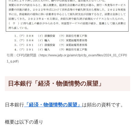
引用：CFP試験問題（https://www.jafp.or.jp/aim/cfp/cfp_exam/files/2024_01_CFP0
1_q.pdf）
日本銀行「経済・物価情勢の展望」
日本銀行
「経済・物価情勢の展望」
は頻出の資料です。
概要は以下の通り