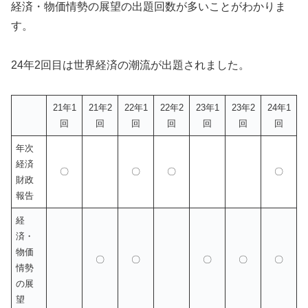
経済・物価情勢の展望の出題回数が多いことがわかりま
す。
24年2回目は世界経済の潮流が出題されました。
21年1
21年2
22年1
22年2
23年1
23年2
24年1
回
回
回
回
回
回
回
年次
経済
〇
〇
〇
〇
財政
報告
経
済・
物価
〇
〇
〇
〇
〇
情勢
の展
望