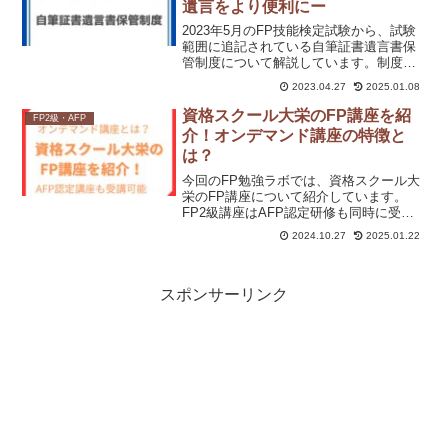
遺言をより便利にー
2023年5月のFP技能検定試験から、試験
範囲に追記されている自筆証書遺言書保
管制度について解説しています。制度の
仕組み、他の遺言制度とのちがいや試験
2023.04.27
2025.01.08
勉強で気を付けることをまとめました。
2023年5月のFP技能検定を受験予定の方
資格スクール大栄のFP講座を紹
FP2級・AFP
はぜひ読んでみてください。
介！オンデマンド講座の特徴と
は？
今回のFP勉強ラボでは、資格スクール大
栄のFP講座について紹介しています。
FP2級講座はAFP認定研修も同時に受け
られる講座です。オンデマンド講座の詳
2024.10.27
2025.01.22
細が気になる方もぜひ記事を読んでみて
ください。
スポンサーリンク