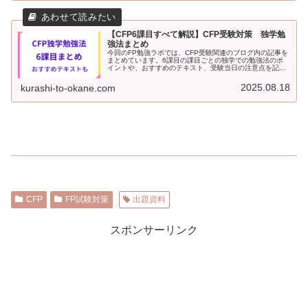
【CFP6課目すべて解説】CFP受験対策 独学勉
強法まとめ
今回のFP勉強ラボでは、CFP受験関連のブログ内の記事を
まとめています。6課目の課目ごとの独学での勉強法のポ
イントや、おすすめのテキスト、受験当日の注意点を記載
しました。CFPを初めて受験する場合の、おすすめの組み
合わせも。試験前に、ぜひ見直してみてください。
2025.08.18
kurashi-to-okane.com
CFP
FP試験対策
出題資料
スポンサーリンク