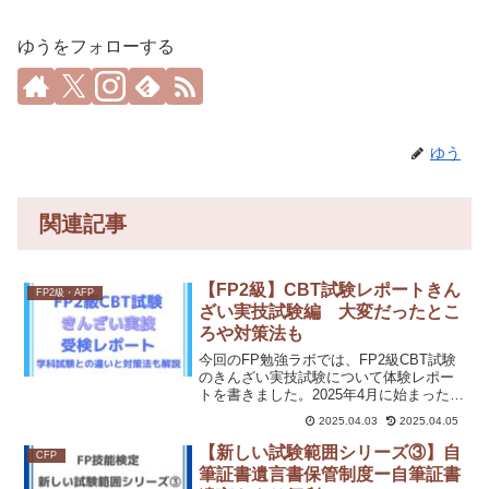
ゆうをフォローする
ゆう
関連記事
【FP2級】CBT試験レポートきん
FP2級・AFP
ざい実技試験編 大変だったとこ
ろや対策法も
今回のFP勉強ラボでは、FP2級CBT試験
のきんざい実技試験について体験レポー
トを書きました。2025年4月に始まったば
かりのFP2級CBT試験。実際に受検して
2025.04.03
2025.04.05
みて、やりにくかったポイントや便利だ
った機能、対策法を紹介しています。こ
【新しい試験範囲シリーズ③】自
CFP
れからFP2級を受験予定の方はぜひ読ん
筆証書遺言書保管制度ー自筆証書
でください。