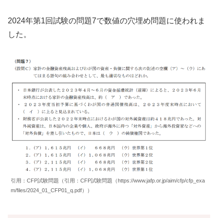
2024年第1回試験の問題7で数値の穴埋め問題に使われま
した。
引用：CFP試験問題（引用：CFP試験問題（https://www.jafp.or.jp/aim/cfp/cfp_exa
m/files/2024_01_CFP01_q.pdf））