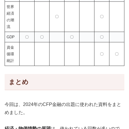
世界
経済
〇
〇
の潮
流
GDP
〇
〇
〇
〇
資金
循環
〇
〇
統計
まとめ
今回は、2024年のCFP金融の出題に使われた資料をまと
めました。
経済・物価情勢の展望
は、使われている回数が多いので、