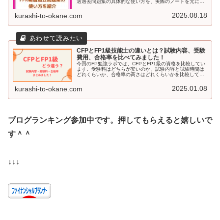
選過去問題集の具体的な使い方を、実際のノートを元に解
説。CFPの受験を検討している方で、どうやって独学で勉
強するか検討している方はぜひ参考にしてください。
2025.08.18
kurashi-to-okane.com
CFPとFP1級技能士の違いとは？試験内容、受験
費用、合格率を比べてみました！
今回のFP勉強ラボでは、CFPとFP1級の資格を比較してい
ます。受験料はどちらが安いのか、試験内容と試験時間は
どれくらいか、合格率の高さはどれくらいかを比較してい
ます。どちらの資格を目指すか迷っている方はぜひ読んで
みてください。
2025.01.08
kurashi-to-okane.com
ブログランキング参加中です。押してもらえると嬉しいで
す＾＾
↓↓↓