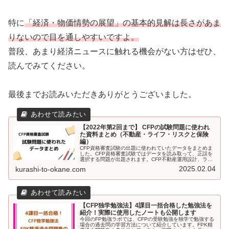
特に
「経済・物価情勢の展望」の基本的見解は長さがあま
りないので目を通しやすいですよ。
普段、あまり経済ニュースに触れる機会がない方はぜひ、
読んでみてください。
最後までお読みいただきありがとうございました。
【2022年第2回まで】 CFPの試験問題に使われ
た資料まとめ（不動産・ライフ・リスクと保険
編）
CFP資格審査試験の出題に使われていたデータをまとめま
した。CFP資格審査試験ではデータを読み取って、正誤を
選択する問題が出題されます。CFP不動産運用設計、ライ
フプランニング・リタイアメントプランニング、リスクと
2025.02.04
kurashi-to-okane.com
保険の過去4回の試験で出題されたデータをまとめていま
す。試験勉強のひとつとしてデータを確認してみてはいか
がでしょうか。
【CFP独学勉強法】4課目一括合格した勉強法を
紹介！実際に使用したノートも公開します
今回のFP勉強ラボでは、CFPの受験勉強を独学で勉強する
場合の過去問の学習方法について紹介しています。FPK精