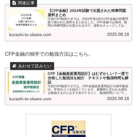
【CFP金融】2024年試験で出題された時事問題
資料まとめ
今回のFP勉強ラボでは、2024年第1回のCFP金融の時事問
題で使われた資料をまとめました。CFP金融では毎回、数
問の時事問題が出題されるので、資料をチェックしておく
と本番で役に立ちますよ。これからCFP金融の受験を検討
している方は、ぜひ読んでください。
2025.08.18
kurashi-to-okane.com
CFP金融の独学での勉強方法はこちら。
CFP【金融資産運用設計】はむずかしい？一度で
合格した勉強法を紹介 テキストや勉強時間も解
説
今回のFP勉強ラボでは、CFP金融資産運用設計の独学勉強
法、学習のコツを紹介しています。最難関と言われる課目
を勉強するのにおすすめのテキスト、勉強時間についても
解説しています。CFP金融の受験を検討している方はぜ
2025.08.18
kurashi-to-okane.com
ひ、読んでみてください。