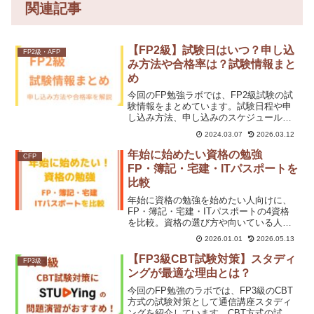
関連記事
【FP2級】試験日はいつ？申し込
FP2級・AFP
み方法や合格率は？試験情報まと
め
今回のFP勉強ラボでは、FP2級試験の試
験情報をまとめています。試験日程や申
し込み方法、申し込みのスケジュールを
掲載。受験資格についても解説していま
2024.03.07
2026.03.12
す。受験者数や合格率の推移なども幅広
くまとめました。CFP受験を検討してい
年始に始めたい資格の勉強
CFP
る方への情報も。これからFP2級の受験
FP・簿記・宅建・ITパスポートを
を考えている方はぜひ参考にしてくださ
比較
い。
年始に資格の勉強を始めたい人向けに、
FP・簿記・宅建・ITパスポートの4資格
を比較。資格の選び方や向いている人、
通信講座を選ぶポイントを初心者にもわ
2026.01.01
2026.05.13
かりやすく解説します。新年から無理な
く資格勉強を始めたい方におすすめの記
【FP3級CBT試験対策】スタディ
FP3級
事です。
ングが最適な理由とは？
今回のFP勉強のラボでは、FP3級のCBT
方式の試験対策として通信講座スタディ
ングを紹介しています。CBT方式の試験