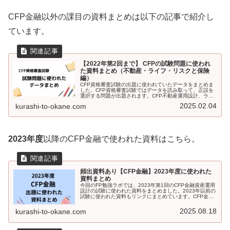
CFP金融以外の課目の資料まとめは以下の記事で紹介し
ています。
【2022年第2回まで】 CFPの試験問題に使われ
た資料まとめ（不動産・ライフ・リスクと保険
編）
CFP資格審査試験の出題に使われていたデータをまとめま
した。CFP資格審査試験ではデータを読み取って、正誤を
選択する問題が出題されます。CFP不動産運用設計、ライ
フプランニング・リタイアメントプランニング、リスクと
2025.02.04
kurashi-to-okane.com
保険の過去4回の試験で出題されたデータをまとめていま
す。試験勉強のひとつとしてデータを確認してみてはいか
がでしょうか。
2023年度
以降のCFP金融で使われた資料はこちら。
頻出資料あり【CFP金融】2023年度に使われた
資料まとめ
今回のFP勉強ラボでは、2023年第1回のCFP金融資産運用
設計の試験に使われた資料をまとめました。2023年以前の
試験に使われた資料もリンクにまとめています。CFP金融
を受験予定の方は、ぜひチェックしてください。
2025.08.18
kurashi-to-okane.com