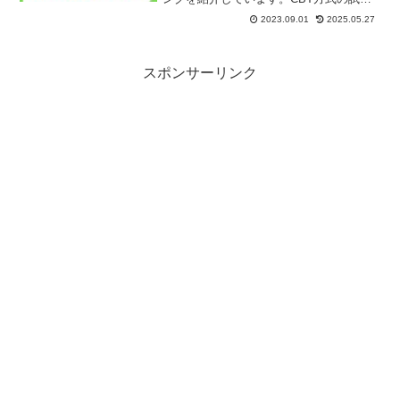
になると、試験内容がどのように変わる
2023.09.01
2025.05.27
か、CBT方式試験の解答のポイントをま
とめ、スタディングのどの部分がCBT方
式試験に向いているかを解説していま
す。
スポンサーリンク