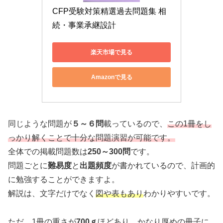
CFP受験対策精選過去問題集 相
続・事業承継設計
楽天市場で見る
Amazonで見る
同じような問題が
５～６問
載っているので、
この1冊をし
っかり解くことで十分な問題演習が可能です。
全体での掲載問題数は
250～300問
です。
問題ごとに
難易度
と
出題頻度
が書かれているので、計画的
に勉強することができますよ。
解説は、文字だけでなく
図や表もあり
わかりやすいです。
ただ、1冊の重さが
700ｇ
ほどあり、かなり厚めの冊子に