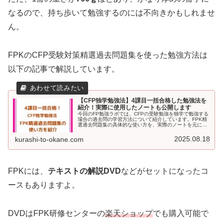
なるので、持ち歩いて勉強するのには不向きかもしれませ
ん。
FPKのCFP受験対策精選過去問題集を使った勉強方法は
以下の記事で解説しています。
【CFP独学勉強法】4課目一括合格した勉強法を
紹介！実際に使用したノートも公開します
今回のFP勉強ラボでは、CFPの受験勉強を独学で勉強する
場合の過去問の学習方法について紹介しています。FPK精
選過去問題集の具体的な使い方を、実際のノートを元に解
説。CFPの受験を検討している方で、どうやって独学で勉
強するか検討している方はぜひ参考にしてください。
2025.08.18
kurashi-to-okane.com
FPKには、
テキストの解説DVD
などがセットになったコ
ースもありますよ。
DVDはFPK研修センターの
楽天ショップ
でも購入可能で