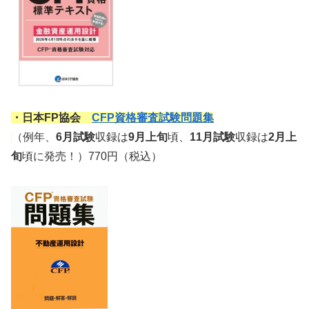
・日本FP協会
CFP資格審査試験問題集
（例年、
6月試験
収録は
9月上旬
頃、
11月試験
収録は
2月上
旬
頃に発売！）770円（税込）