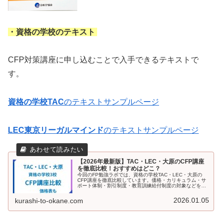
・資格の学校のテキスト
CFP対策講座に申し込むことで入手できるテキストで
す。
資格の学校TAC
のテキストサンプルページ
LEC東京リーガルマインド
のテキストサンプルページ
【2026年最新版】TAC・LEC・大原のCFP講座
を徹底比較！おすすめはどこ？
今回のFP勉強ラボでは、資格の学校TAC・LEC・大原の
CFP講座を徹底比較しています。価格・カリキュラム・サ
ポート体制・割引制度・教育訓練給付制度の対象などをわ
かりやすくまとめました。各校の特徴やおすすめポイント
も紹介しているので、「独学か、資格の学校か」で迷って
2026.01.05
kurashi-to-okane.com
いる方や、自分に合うCFP講座を見つけたい方はぜひ参考
にしてください。