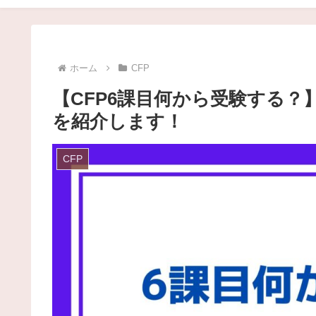
ホーム
CFP
【CFP6課目何から受験する
を紹介します！
CFP