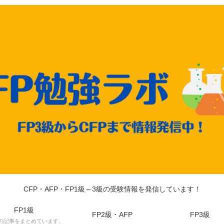
CFP・AFP・FP1級～3級の受験情報を発信しています！
FP1級
FP2級・AFP
FP3級
級の記事をまとめています。