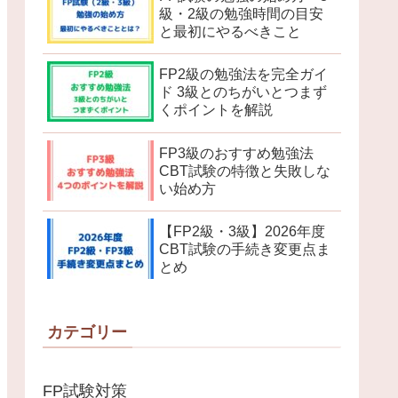
級・2級の勉強時間の目安
と最初にやるべきこと
FP2級の勉強法を完全ガイ
ド 3級とのちがいとつまず
くポイントを解説
FP3級のおすすめ勉強法
CBT試験の特徴と失敗しな
い始め方
【FP2級・3級】2026年度
CBT試験の手続き変更点ま
とめ
カテゴリー
FP試験対策