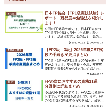
日本FP協会【FP1級実技試験】レ
FP1級
ポート 難易度や勉強法を紹介し
ます！
今回のFP勉強ラボでは、日本FP協会の
FP1級実技試験を受験した感想を書いて
います。記述式問題の勉強法や、勉強に
使ったテキスト、受験してみて感じた難
2022.09.12
2026.05.14
易度についても書いています。日本FP協
会のFP１級実技試験の受験を検討してい
【FP2級・3級】2026年度CBT試
FP2級・AFP
る方は、ぜひ読んでみてください。
験の手続き変更点まとめ
FP2級・3級のCBT試験は2026年度から変
更があります。受検日時・会場の変更可
能期間が最長1年から4ヶ月に短縮され、
試験実施日程も休止期間だった3月にも試
2026.01.28
験が実施されるようになります。これか
らFP2級と3級のCBT試験を受検される方
FPの次におすすめの資格11選
CFP
はぜひチェックしてください。
分野別に詳細まとめ
今回のFP勉強ラボでは、FPの次に取得を
おすすめする資格を紹介しています。FP
の6分野別に関連する資格を紹介。受験資
格や試験日程、合格率もあわせてまとめ
2024.10.16
2026.06.25
ました。FPの次に取る資格に迷っている