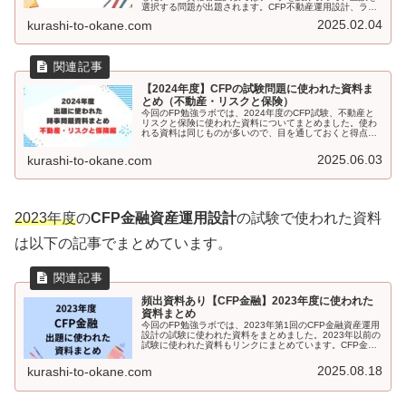
選択する問題が出題されます。CFP不動産運用設計、ライ
フプランニング・リタイアメントプランニング、リスクと
2025.02.04
kurashi-to-okane.com
保険の過去4回の試験で出題されたデータをまとめていま
す。試験勉強のひとつとしてデータを確認してみてはいか
がでしょうか。
【2024年度】CFPの試験問題に使われた資料ま
とめ（不動産・リスクと保険）
今回のFP勉強ラボでは、2024年度のCFP試験、不動産と
リスクと保険に使われた資料についてまとめました。使わ
れる資料は同じものが多いので、目を通しておくと得点ア
ップにつながりますよ。ぜひ、記事を参考にしてくださ
い。
2025.06.03
kurashi-to-okane.com
2023年度
の
CFP金融資産運用設計
の試験で使われた資料
は以下の記事でまとめています。
頻出資料あり【CFP金融】2023年度に使われた
資料まとめ
今回のFP勉強ラボでは、2023年第1回のCFP金融資産運用
設計の試験に使われた資料をまとめました。2023年以前の
試験に使われた資料もリンクにまとめています。CFP金融
を受験予定の方は、ぜひチェックしてください。
2025.08.18
kurashi-to-okane.com