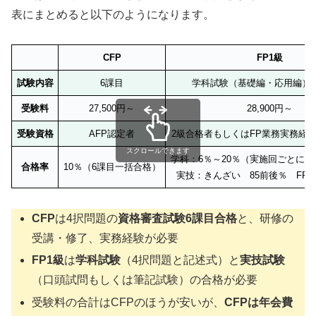
表にまとめると以下のようになります。
CFP
FP1級
試験内容
6課目
学科試験（基礎編・応用編）
受験料
27,500円～
28,900円～
受験資格
AFP認定者
2級合格者もしくはFP業務実務経
スクロールできます
学科：6％～20％（実施回ごとに
合格率
10％（6課目一括合格）
実技：きんざい 85前後％ FP協会
CFP
は4択問題の
資格審査試験6課目合格
と、研修の
受講・修了、実務経験が必要
FP1級
は
学科試験
（4択問題と記述式）と
実技試験
（口頭試問もしくは筆記試験）の合格が必要
受験料の合計はCFPのほうが安いが、
CFPは年会費