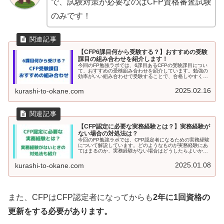
で、試験対策が必要なのはCFP資格審査試験
のみです！
【CFP6課目何から受験する？】おすすめの受験
課目の組み合わせを紹介します！
今回のFP勉強ラボでは、6課目あるCFPの受験課目につい
て、おすすめの受検組み合わせを紹介しています。勉強の
効率がいい組み合わせで受験することで、合格しやすくな
ります。筆者が実際に試験を受けた感想も書いていますの
で、参考にしてもらえると幸いです。
2025.02.16
kurashi-to-okane.com
【CFP認定に必要な実務経験とは？】実務経験が
ない場合の対処法は？
今回のFP勉強ラボでは、CFP認定者になるための実務経験
について解説しています。どのようなものが実務経験にあ
てはまるのか、実務経験がない場合はどうしたらよいかも
紹介しています。みなし実務研修の受講機関も解説。ぜ
ひ、参考にしてください。
2025.01.08
kurashi-to-okane.com
また、CFPはCFP認定者になってからも
2年に1回資格の
更新をする必要があります。