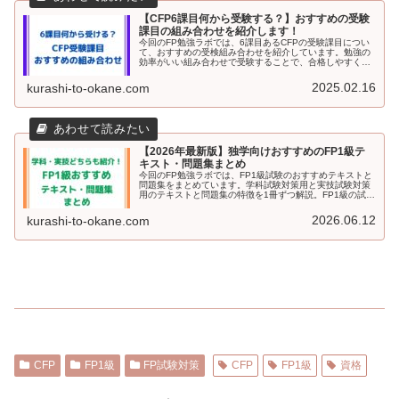
【CFP6課目何から受験する？】おすすめの受験
課目の組み合わせを紹介します！
今回のFP勉強ラボでは、6課目あるCFPの受験課目につい
て、おすすめの受検組み合わせを紹介しています。勉強の
効率がいい組み合わせで受験することで、合格しやすくな
ります。筆者が実際に試験を受けた感想も書いていますの
で、参考にしてもらえると幸いです。
2025.02.16
kurashi-to-okane.com
【2026年最新版】独学向けおすすめのFP1級テ
キスト・問題集まとめ
今回のFP勉強ラボでは、FP1級試験のおすすめテキストと
問題集をまとめています。学科試験対策用と実技試験対策
用のテキストと問題集の特徴を1冊ずつ解説。FP1級の試験
の概要もきんざいと日本FP協会でまとめています。FP1級
の受験を検討している方はぜひ読んでみてください。
2026.06.12
kurashi-to-okane.com
CFP
FP1級
FP試験対策
CFP
FP1級
資格