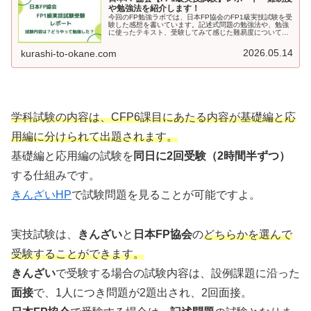
や勉強法を紹介します！
今回のFP勉強ラボでは、日本FP協会のFP1級実技試験を受
験した感想を書いています。記述式問題の勉強法や、勉強
に使ったテキスト、受験してみて感じた難易度についても
書いています。日本FP協会のFP１級実技試験の受験を検
討している方は、ぜひ読んでみてください。
2026.05.14
kurashi-to-okane.com
学科試験の内容は、CFP6課目にあたる内容が基礎編と応
用編に分けられて出題されます。
基礎編と応用編の試験を
同日に2回受験（2時間半ずつ）
する仕組みです。
きんざいHP
で試験問題を見ることが可能ですよ。
実技試験は、
きんざい
と
日本FP協会
の
どちらかを選んで
受験することができます。
きんざい
で受験する場合の試験内容は、設例課題に沿った
面接
で、1人につき問題が2題出され、2回面接。