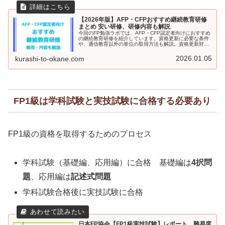
【2026年版】AFP・CFPおすすめ継続教育研修
まとめ 安い研修、研修内容も解説
今回のFP勉強ラボでは、AFP・CFP認定者向けにおすすめ
の継続教育研修を紹介しています。資格更新に必要な条件
や、通信教育以外の単位の取得方法も解説。資格更新対象
者の方はぜひ読んでください。
2026.01.05
kurashi-to-okane.com
FP1級は学科試験と実技試験に合格する必要あり
FP1級の資格を取得するためのプロセス
学科試験（基礎編、応用編）に合格 基礎編は
4択問
題
、応用編は
記述式問題
学科試験合格後に実技試験に合格
日本FP協会【FP1級実技試験】レポート 難易度