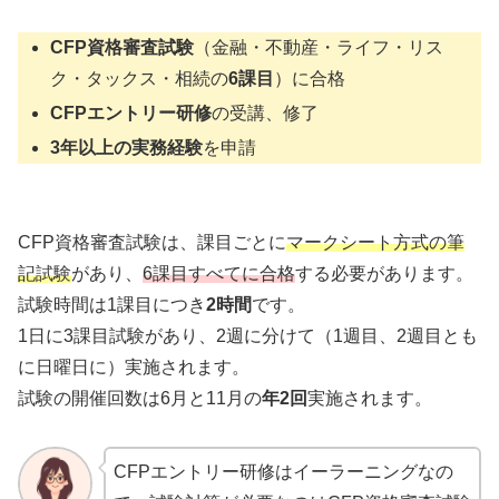
CFP資格審査試験
（金融・不動産・ライフ・リス
ク・タックス・相続の
6課目
）に合格
CFPエントリー研修
の受講、修了
3年以上の実務経験
を申請
CFP資格審査試験は、課目ごとに
マークシート方式の筆
記試験
があり、
6課目すべてに合格
する必要があります。
試験時間は1課目につき
2時間
です。
1日に3課目試験があり、2週に分けて（1週目、2週目とも
に日曜日に）実施されます。
試験の開催回数は6月と11月の
年2回
実施されます。
CFPエントリー研修はイーラーニングなの