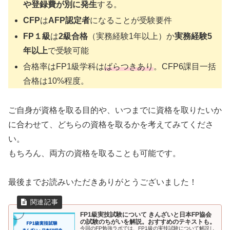
や登録費が別に発生
する。
CFP
は
AFP認定者
になることが受験要件
FP１級
は
2級合格
（実務経験1年以上）か
実務経験5
年以上
で受験可能
合格率はFP1級学科は
ばらつきあり
。CFP6課目一括
合格は10%程度。
ご自身が資格を取る目的や、いつまでに資格を取りたいか
に合わせて、どちらの資格を取るかを考えてみてくださ
い。
もちろん、両方の資格を取ることも可能です。
最後までお読みいただきありがとうございました！
FP1級実技試験について きんざいと日本FP協会
の試験のちがいを解説。おすすめのテキストも。
今回のFP勉強ラボでは、FP1級の実技試験について解説し