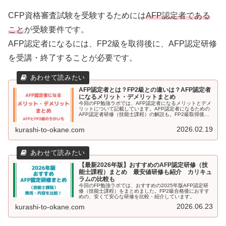
CFP資格審査試験を受験するためには
AFP認定者である
こと
が受験要件です。
AFP認定者になるには、FP2級を取得後に、AFP認定研修
を受講・終了することが必要です。
AFP認定者とは？FP2級との違いは？AFP認定者
になるメリット・デメリットまとめ
今回のFP勉強ラボでは、AFP認定者になるメリットとデメ
リットについて記載しています。AFP認定者になるための
AFP認定者研修（技能士課程）の解説も。FP2級取得後
に、AFP認定者になるか検討している方はぜひ読んでみて
ください。
2026.02.19
kurashi-to-okane.com
【最新2026年版】おすすめのAFP認定研修（技
能士課程）まとめ 最安値研修も紹介 カリキュ
ラムの比較も
今回のFP勉強ラボでは、おすすめの2025年版AFP認定研
修（技能士課程）をまとめました。FP2級合格後におすす
めの、安くて安心な研修を比較・紹介しています。
2026.06.23
kurashi-to-okane.com