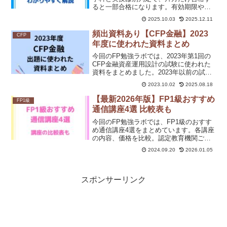
ると一部合格になります。有効期限や免
除申請の流れ、合否発表前の手続き、実
2025.10.03
2025.12.11
施機関による違いなど注意点もまとめま
した。これを読めば、一部合格制度を上
頻出資料あり【CFP金融】2023
CFP
手く活用して効率よくFP資格取得が可能
年度に使われた資料まとめ
になりますよ。
今回のFP勉強ラボでは、2023年第1回の
CFP金融資産運用設計の試験に使われた
資料をまとめました。2023年以前の試験
に使われた資料もリンクにまとめていま
2023.10.02
2025.08.18
す。CFP金融を受験予定の方は、ぜひチ
ェックしてください。
【最新2026年版】FP1級おすすめ
FP1級
通信講座4選 比較表も
今回のFP勉強ラボでは、FP1級のおすす
め通信講座4選をまとめています。各講座
の内容、価格を比較。認定教育機関ごと
の講座もまとめています。通信講座で
2024.09.20
2026.01.05
FP1級の勉強を検討している方は、ぜひ
参考にしてください。
スポンサーリンク