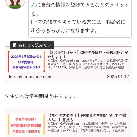
ム
に自分の情報を登録できるなどのメリット
も。
FPでの独立を考えている方には、相談者に
出会うきっかけになりますよ。
【2024年6月から】CFPの受験料・受験地区が変
わります！
今回のFP勉強ラボでは、2024年6月のCFP資格審査試験変
更ポイントを、図表を使ってわかりやすくまとめていま
す。2024年6月試験より、受験料の改定と受験地の増設、
受験料の支払い方法が変更されます。受験予定の方は、ぜ
ひチェックしてみてください。
2025.01.17
kurashi-to-okane.com
学生の方は
学割制度
があります。
【学生の方必見！】FP関連の学割について 申請
方法、注意点も
今回のFP勉強ラボでは、FP試験関連で利用できる学割制
度についてまとめました。学割での割引率や、申請方法も
一緒にまとめています。申請の際の注意点も。学生の方で
FP試験の受検を検討している方はぜひ参考にしてくださ