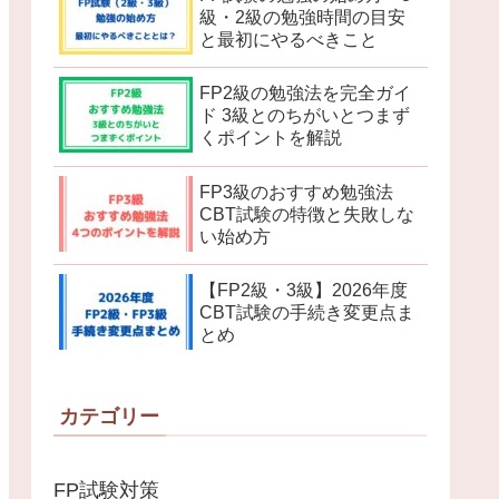
級・2級の勉強時間の目安
と最初にやるべきこと
FP2級の勉強法を完全ガイ
ド 3級とのちがいとつまず
くポイントを解説
FP3級のおすすめ勉強法
CBT試験の特徴と失敗しな
い始め方
【FP2級・3級】2026年度
CBT試験の手続き変更点ま
とめ
カテゴリー
FP試験対策