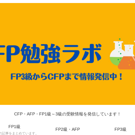
CFP・AFP・FP1級～3級の受験情報を発信しています！
FP1級
FP2級・AFP
FP3級
級の記事をまとめています。