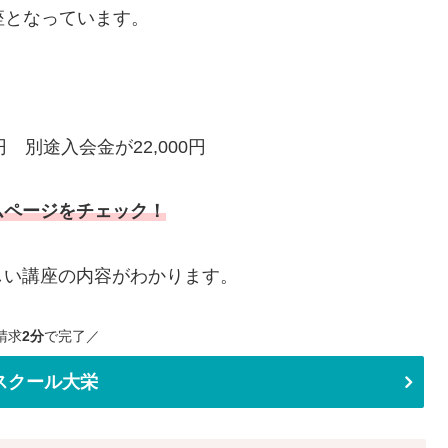
座となっています。
円 別途入会金が22,000円
ムページをチェック！
しい講座の内容がわかります。
請求
2分
で完了／
スクール大栄