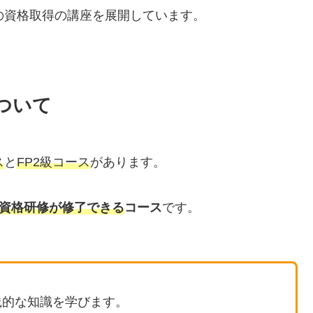
の資格取得の講座を展開しています。
ついて
ス
と
FP2級コース
があります。
定資格研修が修了できる
コース
です。
。
践的な知識を学びます。