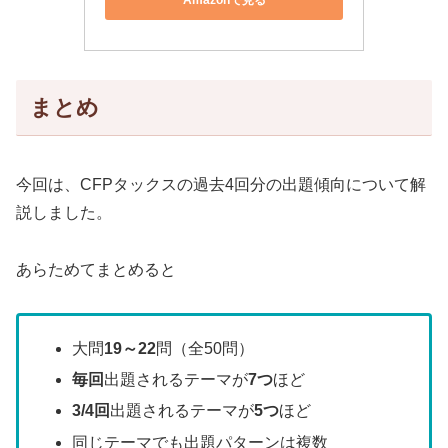
まとめ
今回は、CFPタックスの過去4回分の出題傾向について解
説しました。
あらためてまとめると
大問
19～22
問（全50問）
毎回
出題されるテーマが
7つ
ほど
3/4回
出題されるテーマが
5つ
ほど
同じテーマでも出題パターンは複数