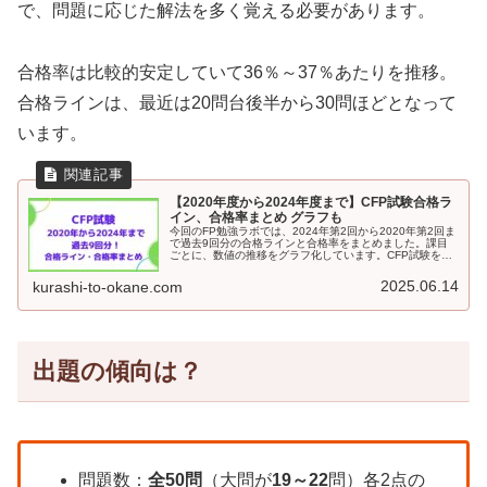
で、問題に応じた解法を多く覚える必要があります。
合格率は比較的安定していて36％～37％あたりを推移。
合格ラインは、最近は20問台後半から30問ほどとなって
います。
【2020年度から2024年度まで】CFP試験合格ラ
イン、合格率まとめ グラフも
今回のFP勉強ラボでは、2024年第2回から2020年第2回ま
で過去9回分の合格ラインと合格率をまとめました。課目
ごとに、数値の推移をグラフ化しています。CFP試験を受
験する方で、試験結果の推移が気になる方はぜひ参考にし
てください。
2025.06.14
kurashi-to-okane.com
出題の傾向は？
問題数：
全50問
（大問が
19～22
問）各2点の