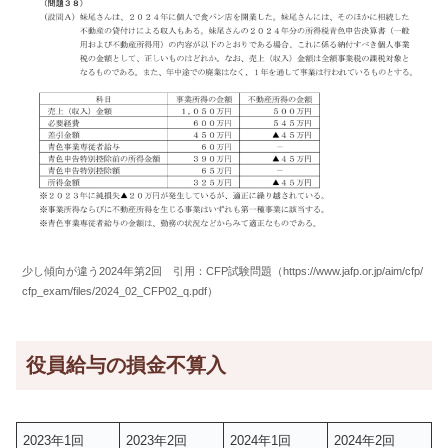
少し傾向が違う2024年第2回 引用：CFP試験問題（https://www.jafp.or.jp/aim/cfp/
cfp_exam/files/2024_02_CFP02_q.pdf）
役員給与の損金不算入
2023年1回
2023年2回
2024年1回
2024年2回