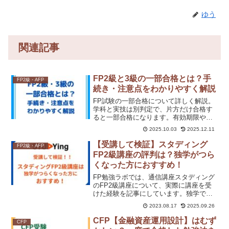
ゆう
関連記事
FP2級と3級の一部合格とは？手
FP2級・AFP
続き・注意点をわかりやすく解説
FP試験の一部合格について詳しく解説。
学科と実技は別判定で、片方だけ合格す
ると一部合格になります。有効期限や免
除申請の流れ、合否発表前の手続き、実
2025.10.03
2025.12.11
施機関による違いなど注意点もまとめま
した。これを読めば、一部合格制度を上
【受講して検証】スタディング
FP2級・AFP
手く活用して効率よくFP資格取得が可能
FP2級講座の評判は？独学がつら
になりますよ。
くなった方におすすめ！
FP勉強ラボでは、通信講座スタディング
のFP2級講座について、実際に講座を受
けた経験を記事にしています。独学での
FP2級取得が難しい場合にスタディング
2023.08.17
2025.09.26
が効果的かを検証しています。講座の特
徴が、独学でつまずくポイントをフォロ
CFP【金融資産運用設計】はむず
CFP
ーしているかをまとめました。