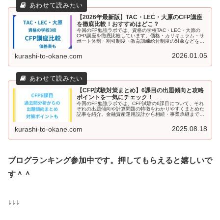
【2026年最新版】TAC・LEC・大原のCFP講座
を徹底比較！おすすめはどこ？
今回のFP勉強ラボでは、資格の学校TAC・LEC・大原の
CFP講座を徹底比較しています。価格・カリキュラム・サ
ポート体制・割引制度・教育訓練給付制度の対象などをわ
かりやすくまとめました。各校の特徴やおすすめポイント
も紹介しているので、「独学か、資格の学校か」で迷って
2026.01.05
kurashi-to-okane.com
いる方や、自分に合うCFP講座を見つけたい方はぜひ参考
にしてください。
【CFP試験対策まとめ】6課目の出題傾向と攻略
ポイントを一気にチェック！
今回のFP勉強ラボでは、CFP試験の6課目について、それ
ぞれの出題傾向や計算問題の特徴をわかりやすくまとめた
記事を紹介。金融資産運用設計から相続・事業承継まで、
各課目ごとのポイントを押さえて、効率よく対策しましょ
う。おすすめの教材も紹介しています。
2025.08.18
kurashi-to-okane.com
ブログランキング参加中です。押してもらえると嬉しいで
す＾＾
↓↓↓