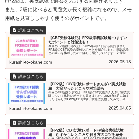
FP2級は、実技試験で解答を入力する問題があります。
また、3級に比べると問題文が長く複雑になるので、メモ
用紙を見直ししやすく使うのがポイントです。
【CBT受検体験記】FP2級学科試験編 つまずい
たポイントと対策法も！
今回のFP勉強ラボでは、2025年4月1日から開始された
FP2級のCBT試験の受検レポートを紹介します。筆記試験
との違いを体感したので詳しく紹介しています。対策法も
考えました。FP2級のCBT試験を受検予定の方はぜひ読ん
でみてください！
2026.05.13
kurashi-to-okane.com
【FP2級】CBT試験レポートきんざい実技試験
編 大変だったところや対策法も
今回のFP勉強ラボでは、FP2級CBT試験のきんざい実技試
験について体験レポートを書きました。2025年4月に始ま
ったばかりのFP2級CBT試験。実際に受検してみて、やり
にくかったポイントや便利だった機能、対策法を紹介して
います。これからFP2級を受験予定の方はぜひ読んでくだ
2025.04.05
kurashi-to-okane.com
さい。
【FP2級】CBT試験レポートFP協会実技試験
編 むずかしいところや解き方のコツを紹介
今回のFP勉強ラボでは、FP2級CBT試験FP協会実技試験に