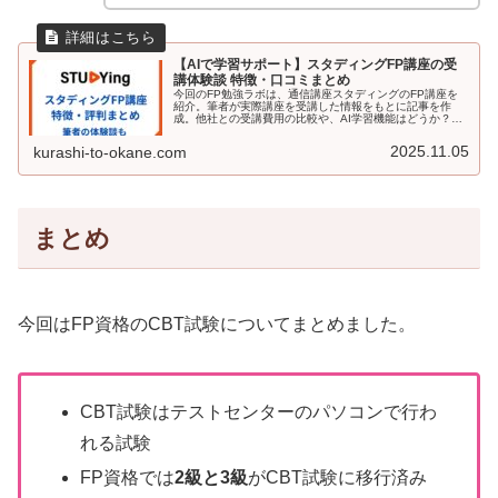
【AIで学習サポート】スタディングFP講座の受
講体験談 特徴・口コミまとめ
今回のFP勉強ラボは、通信講座スタディングのFP講座を
紹介。筆者が実際講座を受講した情報をもとに記事を作
成。他社との受講費用の比較や、AI学習機能はどうか？、
ペーパレス学習の仕組みも解説。スタディングの講座が気
になる方はぜひ読んでください。
2025.11.05
kurashi-to-okane.com
まとめ
今回はFP資格のCBT試験についてまとめました。
CBT試験はテストセンターのパソコンで行わ
れる試験
FP資格では
2級と3級
がCBT試験に移行済み