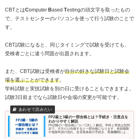
CBTとは
C
omputer
B
ased
T
estingの頭文字を取ったもの
で、テストセンターのパソコンを使って行う試験のことで
す。
CBT試験になると、同じタイミングで試験を受けても、
受検者ごとに違う問題が出題されます。
また、CBT試験は受検者が
自分の好きな試験日と試験会
場を選ぶことができます
。
学科試験と実技試験を別の日に受けることもできますよ。
試験3日前までなら試験日や会場の変更が可能です。
FP2級と3級の一部合格とは？手続き・注意点を
わかりやすく解説
FP試験の一部合格について詳しく解説。学科と実技は別判
定で、片方だけ合格すると一部合格になります。有効期限
や免除申請の流れ、合否発表前の手続き、実施機関による
違いなど注意点もまとめました。これを読めば、一部合格
制度を上手く活用して効率よくFP資格取得が可能になりま