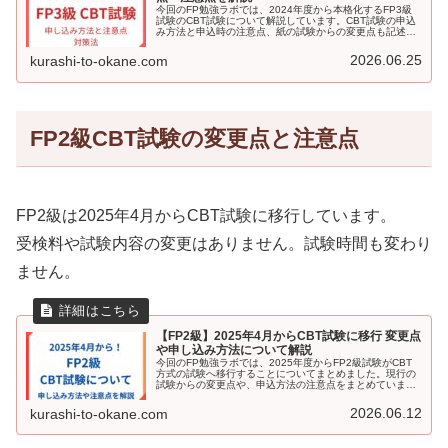
今回のFP勉強ラボでは、2024年度から本格化するFP3級
試験のCBT試験について解説しています。CBT試験の申込
み方法と申込時の注意点、紙の試験からの変更点も記述し
ています。CBT試験の対策法やおすすめの教材も合わせて
掲載。FP3級のCBT試験の受験を検討している方はぜひ読
2026.06.25
kurashi-to-okane.com
んでください。
FP2級CBT試験の変更点と注意点
FP2級は2025年4月からCBT試験に移行しています。
受検料や試験内容の変更はありません。試験時間も変わり
ません。
【FP2級】2025年4月からCBT試験に移行 変更点
や申し込み方法について解説
今回のFP勉強ラボでは、2025年度からFP2級試験がCBT
方式の試験へ移行することについてまとめました。現行の
試験からの変更点や、申込方法の注意点をまとめていま
す。CBT方式試験の対策法についても解説しました。FP2
級試験の受検を検討している方はぜひ参考にしてくださ
2026.06.12
kurashi-to-okane.com
い。