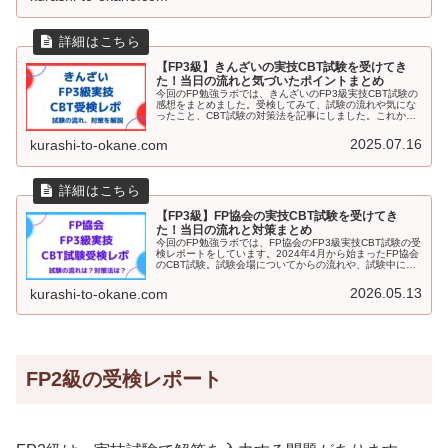
【FP3級】きんざいの実技CBT試験を受けてき
た！当日の流れと気づいたポイントまとめ
今回のFP勉強ラボでは、きんざいのFP3級実技CBT試験の
感想をまとめました。受検してみて、試験の流れや気にな
ったこと、CBT試験の対策法を記事にしました。これか
ら、きんざいのFP3級実技試験を受検する方はぜひ参考に
してください。
2025.07.16
kurashi-to-okane.com
【FP3級】FP協会の実技CBT試験を受けてき
た！当日の流れと対策まとめ
今回のFP勉強ラボでは、FP協会のFP3級実技CBT試験の受
検レポートをしています。2024年4月から始まったFP協会
のCBT試験。試験会場についてからの流れや、試験中に感
じたこと、考えられる対策法などを記載しています。FP協
会のFP3級実技CBT試験を検討している方はぜひ参考にし
2026.05.13
kurashi-to-okane.com
てください。
FP2級の受検レポート