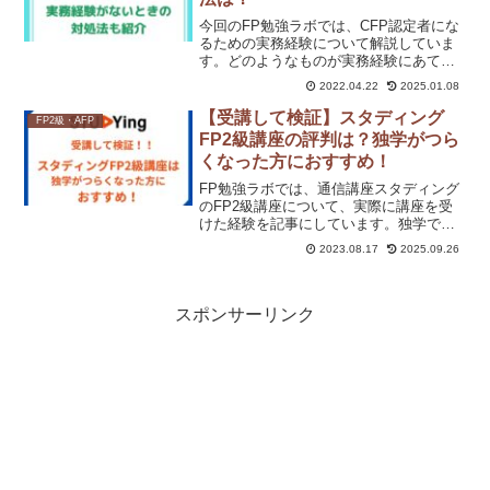
今回のFP勉強ラボでは、CFP認定者にな
るための実務経験について解説していま
す。どのようなものが実務経験にあては
まるのか、実務経験がない場合はどうし
2022.04.22
2025.01.08
たらよいかも紹介しています。みなし実
務研修の受講機関も解説。ぜひ、参考に
【受講して検証】スタディング
FP2級・AFP
してください。
FP2級講座の評判は？独学がつら
くなった方におすすめ！
FP勉強ラボでは、通信講座スタディング
のFP2級講座について、実際に講座を受
けた経験を記事にしています。独学での
FP2級取得が難しい場合にスタディング
2023.08.17
2025.09.26
が効果的かを検証しています。講座の特
徴が、独学でつまずくポイントをフォロ
ーしているかをまとめました。
スポンサーリンク