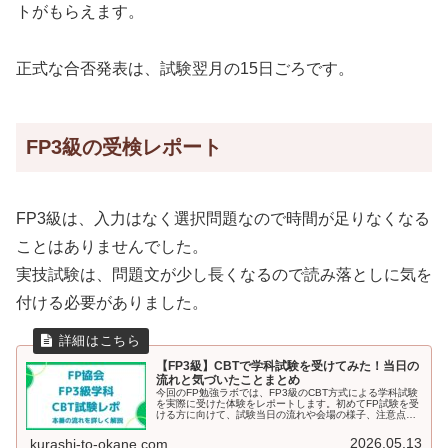
トがもらえます。
正式な合否発表は、試験翌月の15日ごろです。
FP3級の受検レポート
FP3級は、入力はなく選択問題なので時間が足りなくなる
ことはありませんでした。
実技試験は、問題文が少し長くなるので読み落としに気を
付ける必要がありました。
【FP3級】CBTで学科試験を受けてみた！当日の
流れと気づいたことまとめ
今回のFP勉強ラボでは、FP3級のCBT方式による学科試験
を実際に受けた体験をレポートします。初めてFP試験を受
ける方に向けて、試験当日の流れや会場の様子、注意点な
どをわかりやすく解説。CBTって何？どう準備すればい
い？という疑問にもお答えします。これから受検する方は
2026.05.13
kurashi-to-okane.com
ぜひ参考にしてください。