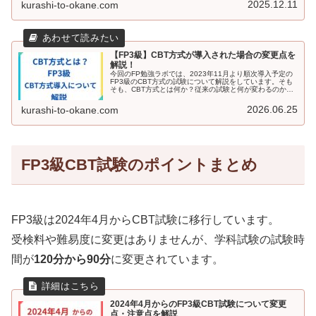
2025.12.11
kurashi-to-okane.com
すよ。
【FP3級】CBT方式が導入された場合の変更点を
解説！
今回のFP勉強ラボでは、2023年11月より順次導入予定の
FP3級のCBT方式の試験について解説をしています。そも
そも、CBT方式とは何か？従来の試験と何が変わるのか？
どのように対策をしたらよいのか？を記述しています。
FP3級の受験を検討している方がぜひ読んでみてくださ
2026.06.25
kurashi-to-okane.com
い。
FP3級CBT試験のポイントまとめ
FP3級は2024年4月からCBT試験に移行しています。
受検料や難易度に変更はありませんが、学科試験の試験時
間が
120分から90分
に変更されています。
2024年4月からのFP3級CBT試験について変更
点・注意点を解説