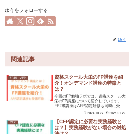
ゆうをフォローする
ゆう
関連記事
資格スクール大栄のFP講座を紹
FP2級・AFP
介！オンデマンド講座の特徴と
は？
今回のFP勉強ラボでは、資格スクール大
栄のFP講座について紹介しています。
FP2級講座はAFP認定研修も同時に受け
られる講座です。オンデマンド講座の詳
2024.10.27
2025.01.22
細が気になる方もぜひ記事を読んでみて
ください。
【CFP認定に必要な実務経験と
CFP
は？】実務経験がない場合の対処
法は？