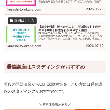
や独学派でも迷わず選べるように、わかりやすさ・問題の
量・使いやすさなどを詳しく紹介。目的別に合うテキスト
や、試験直前に役立つ模試冊子もレビュー付きで解説しま
2026.06.25
kurashi-to-okane.com
す！
【2026年版】迷ったらコレ！FP2級おすすめテ
キスト8選｜特徴をわかりやすく解説
FP2級のテキスト選びに迷っている方へ。この記事では、
長時間の学習でも読みやすいレイアウトやフォント、色合
いなど「読みやすさ」に注目した選び方を解説。実際に使
ってみてよかったおすすめのテキストと問題集を8冊紹介
しています。試し読みのチェックポイントや、持ち運びに
2026.07.10
kurashi-to-okane.com
便利な電子書籍の活用法もまとめました。
通信講座はスタディングがおすすめ
普段の問題演習からCBT試験対策をしたい方には通信講
座の
スタディング
がおすすめです。
＼無料体験講座あり／