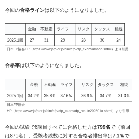
今回の
合格ライン
は以下のようになりました。
金融
不動産
ライフ
リスク
タックス
相続
2025.1回
27
31
28
28
30
24
日本FP協会HP（https://www.jafp.or.jp/aim/cfp/cfp_exam/mohan.shtml）より引用
合格率
は以下のようになりました。
金融
不動産
ライフ
リスク
タックス
相続
2025.1回
34.2％
35.8％
37.6％
36.9％
34.7％
31.0％
日本FP協会
HP（https://www.jafp.or.jp/aim/cfp/cfp_exam/cfp_result/202501c.shtml）より引用
今回の試験で6課目すべてに合格した方は
799名
で（前回
は871名）、受験者総数に対する合格者排出率は
7.1％
で