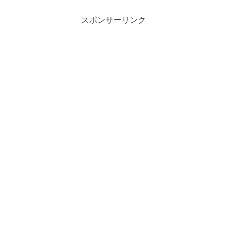
通信講座、それぞれ向いている人の特徴
も紹介。FP2級の受験を検討している方
はぜひ読んでください。
スポンサーリンク