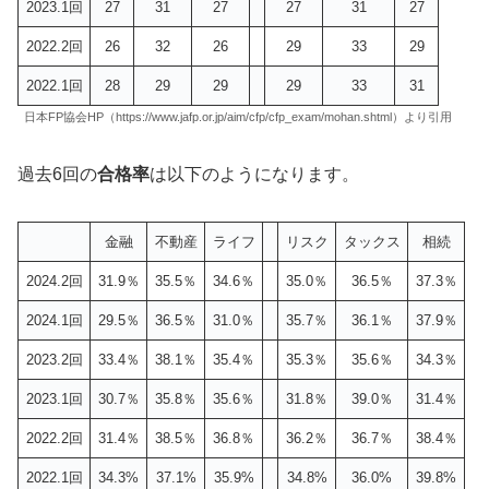
2023.1回
27
31
27
27
31
27
2022.2回
26
32
26
29
33
29
2022.1回
28
29
29
29
33
31
日本FP協会HP（https://www.jafp.or.jp/aim/cfp/cfp_exam/mohan.shtml）より引用
過去6回の
合格率
は以下のようになります。
金融
不動産
ライフ
リスク
タックス
相続
2024.2回
31.9％
35.5％
34.6％
35.0％
36.5％
37.3％
2024.1回
29.5％
36.5％
31.0％
35.7％
36.1％
37.9％
2023.2回
33.4％
38.1％
35.4％
35.3％
35.6％
34.3％
2023.1回
30.7％
35.8％
35.6％
31.8％
39.0％
31.4％
2022.2回
31.4％
38.5％
36.8％
36.2％
36.7％
38.4％
2022.1回
34.3%
37.1%
35.9%
34.8%
36.0%
39.8%