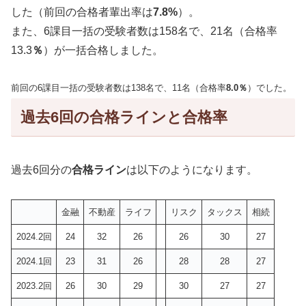
した（前回の合格者輩出率は
7.8%
）。
また、6課目一括の受験者数は158名で、21名（合格率
13.3
％
）が一括合格しました。
前回の6課目一括の受験者数は138名で、11名（合格率
8.0％
）でした。
過去6回の合格ラインと合格率
過去6回分の
合格ライン
は以下のようになります。
金融
不動産
ライフ
リスク
タックス
相続
2024.2回
24
32
26
26
30
27
2024.1回
23
31
26
28
28
27
2023.2回
26
30
29
30
27
27