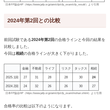
日本FP協会HP（https://www.jafp.or.jp/aim/cfp/cfp_exam/cfp_result/）より引用
2024年第2回との比較
前回試験である
2024年第2回
の合格ラインと今回の結果を
比較しました。
今回は
相続
の合格ラインが大きく下がりました。
金融
不動産
ライフ
リスク
タックス
相続
2025.1回
27
31
28
28
30
24
2024.2回
24
32
26
26
30
27
日本FP協会HP（https://www.jafp.or.jp/aim/cfp/cfp_exam/mohan.shtml）より引用
合格率の比較は以下のようになります。