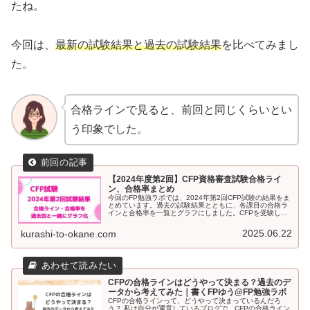
たね。
今回は、
最新の試験結果と過去の試験結果
を比べてみまし
た。
合格ラインで見ると、前回と同じくらいとい
う印象でした。
【2024年度第2回】CFP資格審査試験合格ライ
ン、合格率まとめ
今回のFP勉強ラボでは、2024年第2回CFP試験の結果をま
とめています。過去の試験結果とともに、各課目の合格ラ
インと合格率を一覧とグラフにしました。CFPを受験した
方、これから受験を考えている方はぜひ参考にしてくださ
い。
2025.06.22
kurashi-to-okane.com
CFPの合格ラインはどうやって決まる？過去のデ
ータから考えてみた｜書くFPゆう@FP勉強ラボ
CFPの合格ラインって、どうやって決まっているんだろ
う？ 私は自分が運営しているブログで、CFPの合格ライン