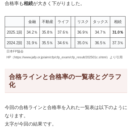
合格率も
相続
が大きく下がりました。
金融
不動産
ライフ
リスク
タックス
相続
2025.1回
34.2％
35.8％
37.6％
36.9％
34.7％
31.0％
2024.2回
31.9％
35.5％
34.6％
35.0％
36.5％
37.3％
日本FP協会
HP（https://www.jafp.or.jp/aim/cfp/cfp_exam/cfp_result/202501c.shtml）より引用
合格ラインと合格率の一覧表とグラフ
化
今回の合格ラインと合格率を入れた一覧表は以下のように
なります。
太字が今回の結果です。