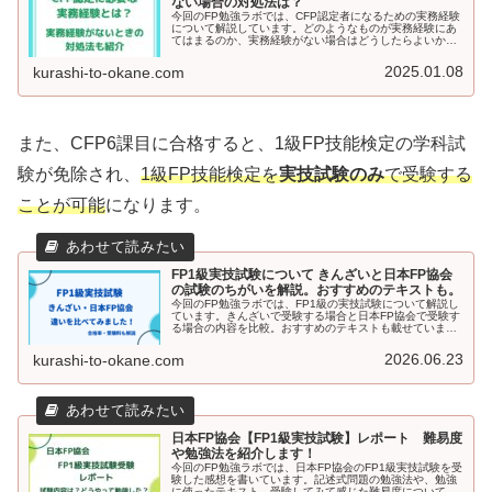
ない場合の対処法は？
今回のFP勉強ラボでは、CFP認定者になるための実務経験
について解説しています。どのようなものが実務経験にあ
てはまるのか、実務経験がない場合はどうしたらよいかも
紹介しています。みなし実務研修の受講機関も解説。ぜ
ひ、参考にしてください。
2025.01.08
kurashi-to-okane.com
また、CFP6課目に合格すると、1級FP技能検定の学科試
験が免除され、
1級FP技能検定を
実技試験のみ
で受験する
ことが可能
になります。
FP1級実技試験について きんざいと日本FP協会
の試験のちがいを解説。おすすめのテキストも。
今回のFP勉強ラボでは、FP1級の実技試験について解説し
ています。きんざいで受験する場合と日本FP協会で受験す
る場合の内容を比較。おすすめのテキストも載せていま
す。合格率、受験料も記載しています。FP1級実技試験の
受験を検討している方はぜひ読んでみてください。
2026.06.23
kurashi-to-okane.com
日本FP協会【FP1級実技試験】レポート 難易度
や勉強法を紹介します！
今回のFP勉強ラボでは、日本FP協会のFP1級実技試験を受
験した感想を書いています。記述式問題の勉強法や、勉強
に使ったテキスト、受験してみて感じた難易度についても