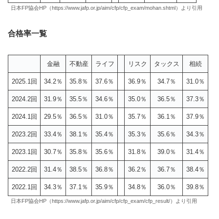
日本FP協会HP（https://www.jafp.or.jp/aim/cfp/cfp_exam/mohan.shtml）より引用
合格率一覧
金融
不動産
ライフ
リスク
タックス
相続
2025.1回
34.2％
35.8％
37.6％
36.9％
34.7％
31.0％
2024.2回
31.9％
35.5％
34.6％
35.0％
36.5％
37.3％
2024.1回
29.5％
36.5％
31.0％
35.7％
36.1％
37.9％
2023.2回
33.4％
38.1％
35.4％
35.3％
35.6％
34.3％
2023.1回
30.7％
35.8％
35.6％
31.8％
39.0％
31.4％
2022.2回
31.4％
38.5％
36.8％
36.2％
36.7％
38.4％
2022.1回
34.3％
37.1％
35.9％
34.8％
36.0％
39.8％
日本FP協会HP（https://www.jafp.or.jp/aim/cfp/cfp_exam/cfp_result/）より引用