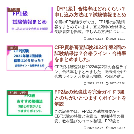
【FP1級】合格率はどれくらい？
FP1級
申し込み方法は？試験情報まとめ
今回のFP勉強ラボでは、FP1級の試験情
報をまとめています。直近3回の合格率と
受験者数を掲載。申し込み方法について
も解説しています。きんざいと日本FP協
2024.03.15
2025.11.12
会で、受検できる科目と試験内容が違う
ので、この記事では、きんざいと日本FP
CFP資格審査試験2022年第2回の
CFP
協会の違いを整理してまとめています。
試験結果は？合格ライン・合格率
FP1級の受検を検討している方はぜひ読
をまとめました。
んでみてください。
CFP資格審査試験2022年第2回の合格ライ
ン、合格率をまとめました。過去4回分の
合格ラインと合格率も掲載。今回の結果
と過去回の結果を比較して出題の傾向分
2022.12.21
2025.02.04
析もしています。CFP資格審査試験の受
験を検討している方はぜひ読んでみてく
FP2級の勉強法を完全ガイド 3級
FP2級・AFP
ださい。
とのちがいとつまずくポイントを
解説
この記事では、FP2級の試験概要から
CBT試験の特徴と注意点、勉強時間の目
安、教材選びのコツを整理。FP3級との
違いを踏まえた基本の勉強法や、つまず
2026.02.25
2026.03.15
きやすいポイントも解説します。独学と