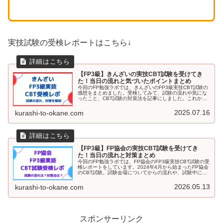
実技試験の受検レポートはこちら↓
【FP3級】きんざいの実技CBT試験を受けてき
た！当日の流れと気づいたポイントまとめ
今回のFP勉強ラボでは、きんざいのFP3級実技CBT試験の
感想をまとめました。受検してみて、試験の流れや気にな
ったこと、CBT試験の対策法を記事にしました。これか
ら、きんざいのFP3級実技試験を受検する方はぜひ参考に
してください。
2025.07.16
kurashi-to-okane.com
【FP3級】FP協会の実技CBT試験を受けてき
た！当日の流れと対策まとめ
今回のFP勉強ラボでは、FP協会のFP3級実技CBT試験の受
検レポートをしています。2024年4月から始まったFP協会
のCBT試験。試験会場についてからの流れや、試験中に感
じたこと、考えられる対策法などを記載しています。FP協
会のFP3級実技CBT試験を検討している方はぜひ参考にし
2026.05.13
kurashi-to-okane.com
てください。
スポンサーリンク