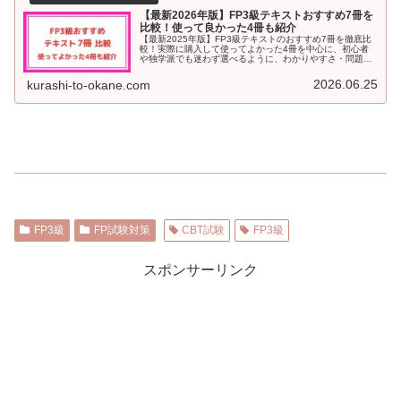
【最新2026年版】FP3級テキストおすすめ7冊を
比較！使って良かった4冊も紹介
【最新2025年版】FP3級テキストのおすすめ7冊を徹底比
較！実際に購入して使ってよかった4冊を中心に、初心者
や独学派でも迷わず選べるように、わかりやすさ・問題の
量・使いやすさなどを詳しく紹介。目的別に合うテキスト
や、試験直前に役立つ模試冊子もレビュー付きで解説しま
2026.06.25
kurashi-to-okane.com
す！
FP3級
FP試験対策
CBT試験
FP3級
スポンサーリンク