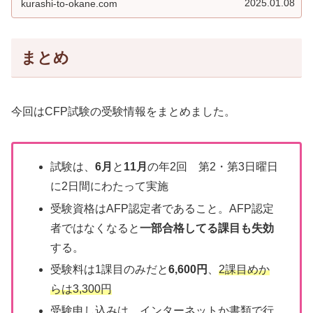
2025.01.08
kurashi-to-okane.com
まとめ
今回はCFP試験の受験情報をまとめました。
試験は、
6月
と
11月
の年2回 第2・第3日曜日
に2日間にわたって実施
受験資格はAFP認定者であること。AFP認定
者ではなくなると
一部合格してる課目も失効
する。
受験料は1課目のみだと
6,600円
、
2課目めか
らは3,300円
受験申し込みは、インターネットか書類で行