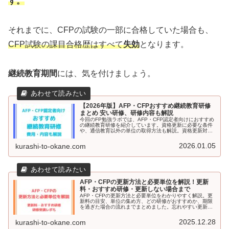
す。
それまでに、CFPの試験の一部に合格していた場合も、
CFP試験の課目合格歴はすべて
失効
となります。
継続教育期間
には、気を付けましょう。
【2026年版】AFP・CFPおすすめ継続教育研修
まとめ 安い研修、研修内容も解説
今回のFP勉強ラボでは、AFP・CFP認定者向けにおすすめ
の継続教育研修を紹介しています。資格更新に必要な条件
や、通信教育以外の単位の取得方法も解説。資格更新対象
者の方はぜひ読んでください。
2026.01.05
kurashi-to-okane.com
AFP・CFPの更新方法と必要単位を解説！更新
料・おすすめ研修・更新しない場合まで
AFP・CFPの更新方法と必要単位をわかりやすく解説。更
新料の目安、単位の集め方、どの研修がおすすめか、期限
を過ぎた場合の流れまでまとめました。忘れやすい更新ス
ケジュールや注意点も紹介。更新が不安な人でも、この記
事で迷わず準備できます。
2025.12.28
kurashi-to-okane.com