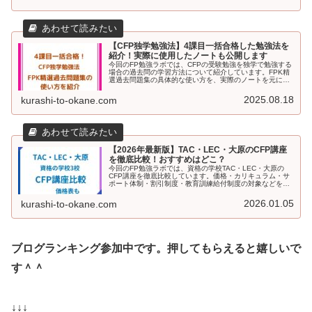
【CFP独学勉強法】4課目一括合格した勉強法を
紹介！実際に使用したノートも公開します
今回のFP勉強ラボでは、CFPの受験勉強を独学で勉強する
場合の過去問の学習方法について紹介しています。FPK精
選過去問題集の具体的な使い方を、実際のノートを元に解
説。CFPの受験を検討している方で、どうやって独学で勉
強するか検討している方はぜひ参考にしてください。
2025.08.18
kurashi-to-okane.com
【2026年最新版】TAC・LEC・大原のCFP講座
を徹底比較！おすすめはどこ？
今回のFP勉強ラボでは、資格の学校TAC・LEC・大原の
CFP講座を徹底比較しています。価格・カリキュラム・サ
ポート体制・割引制度・教育訓練給付制度の対象などをわ
かりやすくまとめました。各校の特徴やおすすめポイント
も紹介しているので、「独学か、資格の学校か」で迷って
2026.01.05
kurashi-to-okane.com
いる方や、自分に合うCFP講座を見つけたい方はぜひ参考
にしてください。
ブログランキング参加中です。押してもらえると嬉しいで
す＾＾
↓↓↓