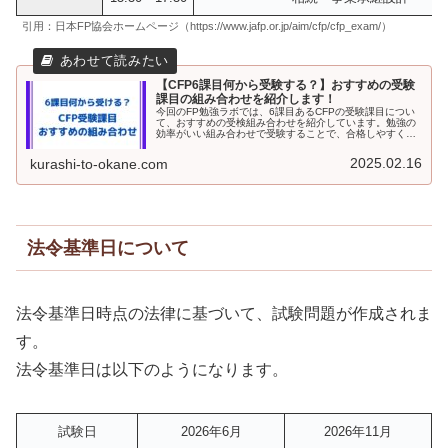
引用：日本FP協会ホームページ（https://www.jafp.or.jp/aim/cfp/cfp_exam/）
【CFP6課目何から受験する？】おすすめの受験
課目の組み合わせを紹介します！
今回のFP勉強ラボでは、6課目あるCFPの受験課目につい
て、おすすめの受検組み合わせを紹介しています。勉強の
効率がいい組み合わせで受験することで、合格しやすくな
ります。筆者が実際に試験を受けた感想も書いていますの
で、参考にしてもらえると幸いです。
2025.02.16
kurashi-to-okane.com
法令基準日について
法令基準日時点の法律に基づいて、試験問題が作成されま
す。
法令基準日は以下のようになります。
試験日
2026年6月
2026年11月