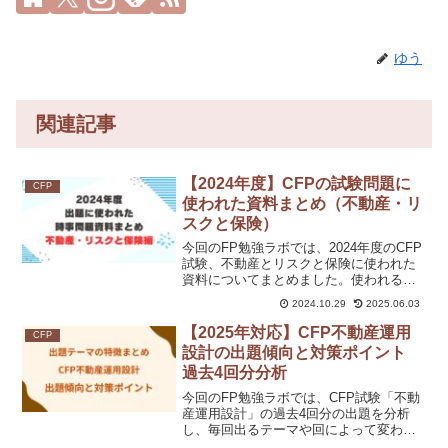
ゆう
関連記事
【2024年度】CFPの試験問題に
CFP
使われた資料まとめ（不動産・リ
スクと保険）
今回のFP勉強ラボでは、2024年度のCFP
試験、不動産とリスクと保険に使われた
資料についてまとめました。使われる資
料は同じものが多いので、目を通してお
2024.10.29
2025.06.03
くと得点アップにつながりますよ。ぜ
ひ、記事を参考にしてください。
【2025年対応】CFP不動産運用
CFP
設計の出題傾向と対策ポイント
過去4回分分析
今回のFP勉強ラボでは、CFP試験「不動
産運用設計」の過去4回分の出題を分析
し、毎回出るテーマや回によって変わる
大問を整理。問題ごとの傾向をつかめ