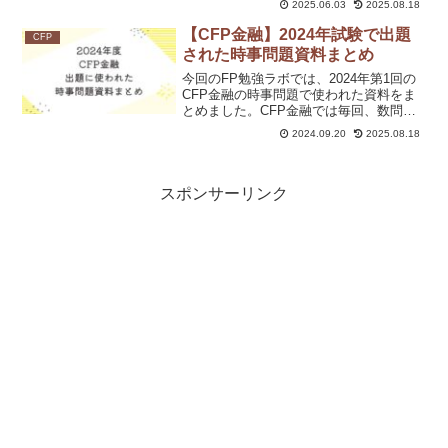
2025.06.03
2025.08.18
ば、学習の優先順位が見えてきます。資
料読み取りや不動産投資の計算問題にも
【CFP金融】2024年試験で出題
CFP
対応しやすくなる対策ポイントも紹介し
された時事問題資料まとめ
ています。
今回のFP勉強ラボでは、2024年第1回の
CFP金融の時事問題で使われた資料をま
とめました。CFP金融では毎回、数問の
時事問題が出題されるので、資料をチェ
2024.09.20
2025.08.18
ックしておくと本番で役に立ちますよ。
これからCFP金融の受験を検討している
方は、ぜひ読んでください。
スポンサーリンク