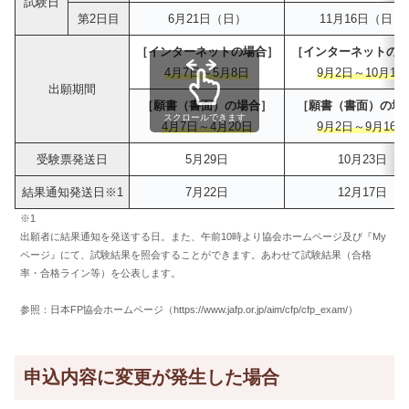
試験日
第2日目
6月21日（日）
11月16日（日）
［インターネットの場合］
［インターネットの
4月7日～5月8日
9月2日～10月1日
出願期間
［願書（書面）の場合］
［願書（書面）の場
スクロールできます
4月7日～4月20日
9月2日～9月16日
受験票発送日
5月29日
10月23日
結果通知発送日※1
7月22日
12月17日
※1
出願者に結果通知を発送する日。また、午前10時より協会ホームページ及び『My
ページ』にて、試験結果を照会することができます。あわせて試験結果（合格
率・合格ライン等）を公表します。
参照：日本FP協会ホームページ（https://www.jafp.or.jp/aim/cfp/cfp_exam/）
申込内容に変更が発生した場合