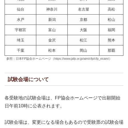
仙台
神奈川
名古屋
高松
水戸
新潟
京都
松山
宇都宮
富山
大阪
福岡
埼玉
金沢
松江
熊本
千葉
松本
岡山
那覇
参照：日本FP協会ホームページ（https://www.jafp.or.jp/aim/cfp/cfp_exam/）
試験会場について
各受験地の試験会場は、FP協会ホームページで出願開始
日午前10時に公表されます。
試験会場は、変更になる場合もあるので受験票の試験会場